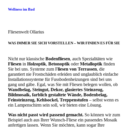
Wellness im Bad
Fliesenwelt Ollarius
WAS IMMER SIE SICH VORSTELLEN – WIR FINDEN ES FÜR SIE
Nicht nur klassische
Bodenfliesen
, auch Spezialitäten wie
Fliesen
in
Holzoptik
,
Betonoptik
oder
Metalloptik
finden
Sie bei uns. Systeme zum F
liesen von Terrassen
, die
garantiert nie Frostschäden erleiden und unglaublich einfache
Installationssysteme für Fussbodenheizungen sind bei uns
gang und gäbe. Egal, was Sie mit Fliesen belegen wollen, ob
Wandbelag, Steingut, Dekor, glasiertes Steinzeug,
Bildmosaik, farblich gestaltete Wände, Bodenbelag,
Feinsteinzeug, Kehlsockel, Treppenstufen
– selbst wenn es
ein Lampenschirm sein soll, wir bieten eine Lösung.
Was nicht passt wird passend gemacht.
So können wir zum
Beispiel auch aus Ihrer Wunsch-Fliese ein passendes Mosaik
anfertigen lassen. Wenn Sie möchten, kann sogar Ihre