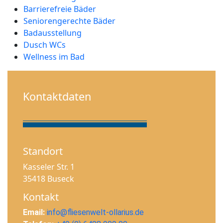
Barrierefreie Bäder
Seniorengerechte Bäder
Badausstellung
Dusch WCs
Wellness im Bad
Kontaktdaten
Standort
Kasseler Str. 1
35418 Buseck
Kontakt
Email:
info@fliesenwelt-ollarius.de