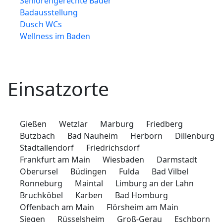
Seniorengerechte Bäder
Badausstellung
Dusch WCs
Wellness im Baden
Einsatzorte
Gießen
Wetzlar
Marburg
Friedberg
Butzbach
Bad Nauheim
Herborn
Dillenburg
Stadtallendorf
Friedrichsdorf
Frankfurt am Main
Wiesbaden
Darmstadt
Oberursel
Büdingen
Fulda
Bad Vilbel
Ronneburg
Maintal
Limburg an der Lahn
Bruchköbel
Karben
Bad Homburg
Offenbach am Main
Flörsheim am Main
Siegen
Rüsselsheim
Groß-Gerau
Eschborn